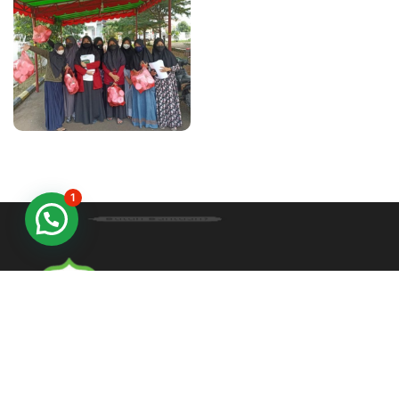
1
Butuh Bantuan?
Dengan berprinsip Ukhuwah Islamiyyah serta berlandaskan Al-