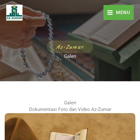
Skip
to
MENU
content
Az-Zumar
Galeri
Galeri
Dokumentasi Foto dan Video Az-Zumar