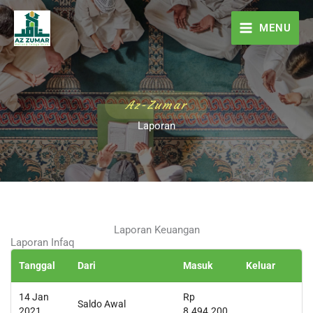
Skip
to
MENU
content
Az-Zumar
Laporan
Laporan Keuangan
Laporan Infaq
Tanggal
Dari
Masuk
Keluar
14 Jan
Rp
Saldo Awal
2021
8.494.200